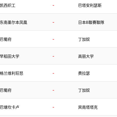
-
凯西织工
巴塔安利瑟斯
-
东南墨尔本凤凰
日本B聯賽聯隊
-
巴蜀府
丁加奴
-
早稻田大学
高丽大学
-
格兰维利狂怒
费拉瑟
-
巴蜀府
丁加奴
-
巴塘坎卡卢
宾南塔塔克