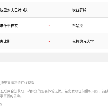
-
波里索夫巴特B队
坎普罗姆
-
塔什干棉农
布哈拉
-
古比斯
克拉约瓦大学
_德甲直播高清在线观看
过互联网合法获取，确保您的观赛体验无忧。若您发现任何侵权问题，请
事直播的乐趣。
图