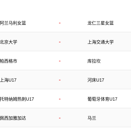
-
阿兰马利女篮
龙仁三星女篮
-
北京大学
上海交通大学
-
帕西格市
库拉坎
-
上海U17
河床U17
-
托特纳姆热刺U17
葡萄牙体育U17
-
佩西加雅加达
马兰