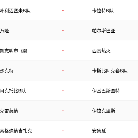
-
叶利迈塞米B队
卡拉特B队
-
万隆
帕尔斯巴亚
-
胡志明市飞翼
西贡热火
-
沙克特
卡斯比阿克套B队
-
阿克托比B队
伊基巴斯图特
-
克雷莫纳
伊拉克里斯
-
索格迪纳吉扎克
安集延