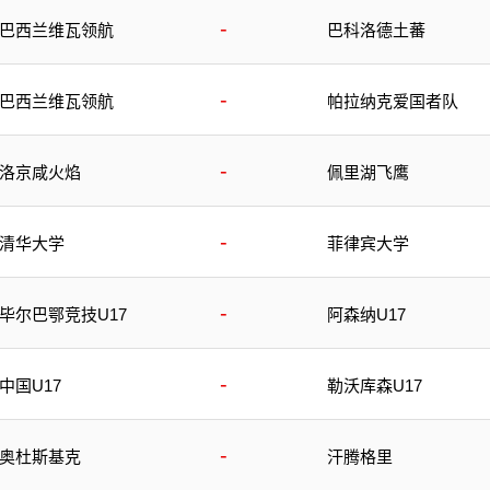
-
巴西兰维瓦领航
巴科洛德土蕃
-
巴西兰维瓦领航
帕拉纳克爱国者队
-
洛京咸火焰
佩里湖飞鹰
-
清华大学
菲律宾大学
-
毕尔巴鄂竞技U17
阿森纳U17
-
中国U17
勒沃库森U17
-
奥杜斯基克
汗腾格里