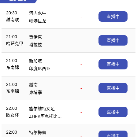
20:30
河内水牛
-
直播中
越南联
岘港巨龙
21:00
贾伊克
-
直播中
哈萨克甲
塔拉兹
21:00
新加坡
-
直播中
东南锦
印度尼西亚
21:00
越南
-
直播中
东南锦
柬埔寨
22:00
塞尔维特女足
-
直播中
欧女杯
ZHFK阿克托比女
足
22:00
特尔梅兹
-
直播中