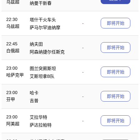
乌兹超
纳曼干新春
22:30
塔什干火车头
-
即将开始
乌兹超
萨马尔罕迪纳摩
22:45
纳夫田
-
即将开始
白俄超
阿森纳捷尔任斯克
23:00
图兰突厥斯坦
-
即将开始
哈萨克甲
艾斯坦拿B队
23:00
哈卡
-
即将开始
芬甲
吉普
23:00
艾拉华特
-
即将开始
阿美超
萨达拉帕特