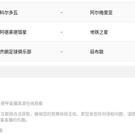
队
-
科尔多瓦
阿尔梅里亚
-
阿德莱德彗星
地铁之星
-
齐朗足球俱乐部
廷布联
_德甲直播高清在线观看
过互联网合法获取，确保您的观赛体验无忧。若您发现任何侵权问题，请
事直播的乐趣。
图