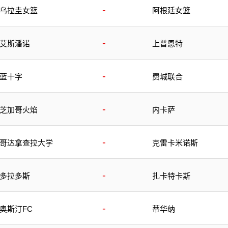
-
乌拉圭女篮
阿根廷女篮
-
艾斯潘诺
上普恩特
-
蓝十字
费城联合
-
芝加哥火焰
内卡萨
-
哥达拿查拉大学
克雷卡米诺斯
-
多拉多斯
扎卡特卡斯
-
奥斯汀FC
蒂华纳