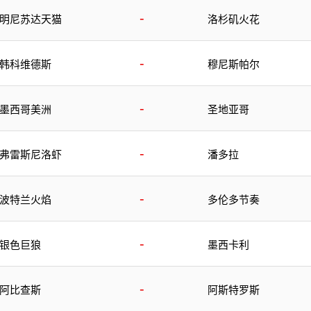
-
明尼苏达天猫
洛杉矶火花
-
韩科维德斯
穆尼斯帕尔
-
墨西哥美洲
圣地亚哥
-
弗雷斯尼洛虾
潘多拉
-
波特兰火焰
多伦多节奏
-
银色巨狼
墨西卡利
-
阿比查斯
阿斯特罗斯