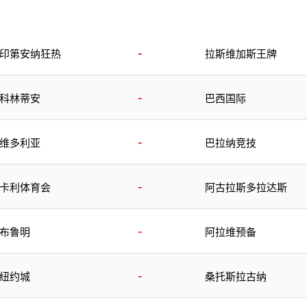
-
印第安纳狂热
拉斯维加斯王牌
-
科林蒂安
巴西国际
-
维多利亚
巴拉纳竞技
-
卡利体育会
阿古拉斯多拉达斯
-
布鲁明
阿拉维预备
-
纽约城
桑托斯拉古纳