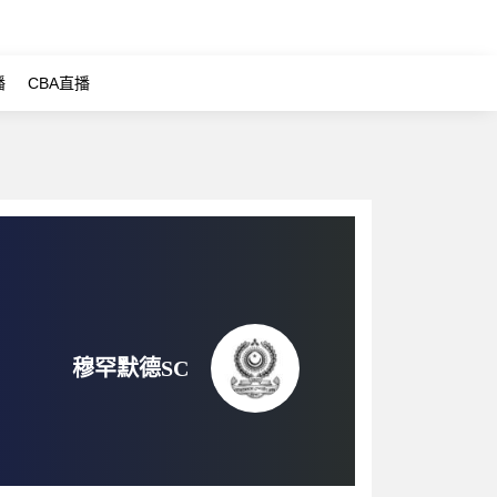
播
CBA直播
穆罕默德SC