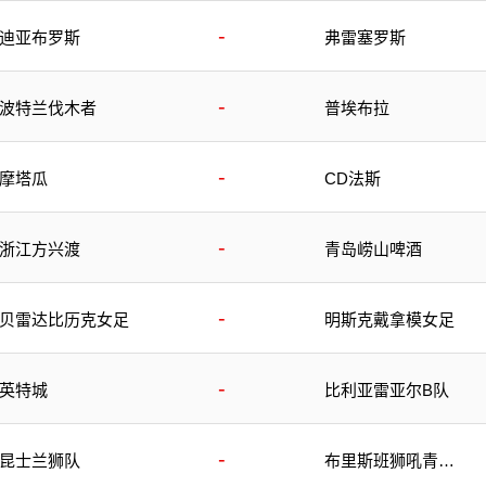
-
迪亚布罗斯
弗雷塞罗斯
-
波特兰伐木者
普埃布拉
-
摩塔瓜
CD法斯
-
浙江方兴渡
青岛崂山啤酒
-
贝雷达比历克女足
明斯克戴拿模女足
-
英特城
比利亚雷亚尔B队
-
昆士兰狮队
布里斯班狮吼青年