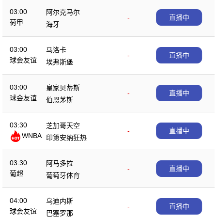
03:00
阿尔克马尔
-
直播中
荷甲
海牙
03:00
马洛卡
-
直播中
球会友谊
埃弗斯堡
03:00
皇家贝蒂斯
-
直播中
球会友谊
伯恩茅斯
03:30
芝加哥天空
-
直播中
WNBA
印第安纳狂热
03:30
阿马多拉
-
直播中
葡超
葡萄牙体育
04:00
乌迪内斯
-
直播中
球会友谊
巴塞罗那