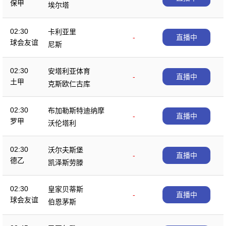
保甲
埃尔塔
02:30
卡利亚里
-
直播中
球会友谊
尼斯
02:30
安塔利亚体育
-
直播中
土甲
克斯欧仁古库
02:30
布加勒斯特迪纳摩
-
直播中
罗甲
沃伦塔利
02:30
沃尔夫斯堡
-
直播中
德乙
凯泽斯劳滕
02:30
皇家贝蒂斯
-
直播中
球会友谊
伯恩茅斯