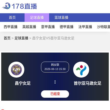
首页
足球直播
篮球直播
西甲直播
英超直播
意甲直播
德甲直播
法甲直播
沙特联
首页
>
足球直播
>
昌宁女足VS首尔亚马逊女足
韩女联
2026-06-13 15:30
:
昌宁女足
首尔亚马