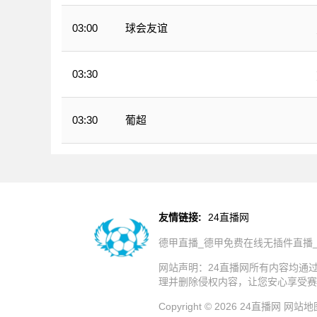
球会友谊
03:00
03:30
WNBA
葡超
03:30
友情链接:
24直播网
德甲直播_德甲免费在线无插件直播
网站声明：24直播网所有内容均通
理并删除侵权内容，让您安心享受赛
Copyright © 2026 24直播网
网站地