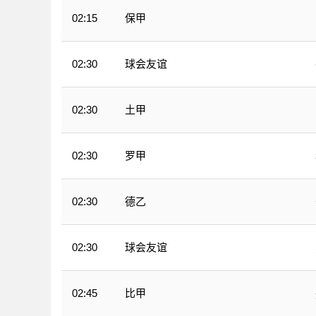
保甲
02:15
球会友谊
02:30
土甲
02:30
罗甲
02:30
德乙
02:30
球会友谊
02:30
比甲
02:45