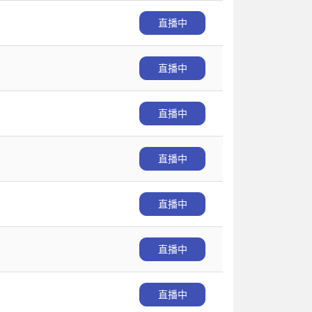
直播中
直播中
直播中
直播中
直播中
直播中
直播中