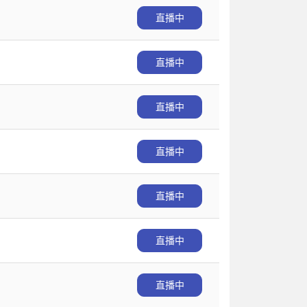
直播中
直播中
直播中
直播中
直播中
直播中
直播中