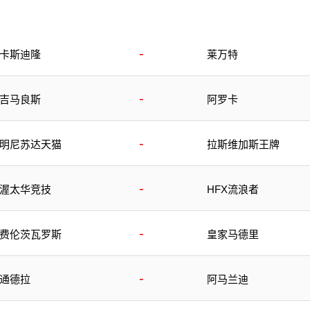
-
卡斯迪隆
莱万特
-
吉马良斯
阿罗卡
-
明尼苏达天猫
拉斯维加斯王牌
-
渥太华竞技
HFX流浪者
-
费伦茨瓦罗斯
皇家马德里
-
通德拉
阿马兰迪