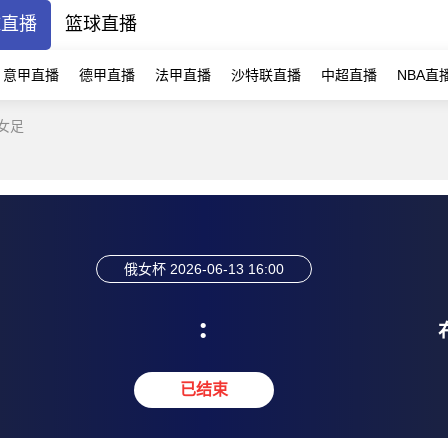
球直播
篮球直播
意甲直播
德甲直播
法甲直播
沙特联直播
中超直播
NBA直
女足
俄女杯
2026-06-13 16:00
:
已结束