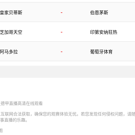
-
皇家贝蒂斯
伯恩茅斯
-
芝加哥天空
印第安纳狂热
-
阿马多拉
葡萄牙体育
_德甲直播高清在线观看
过互联网合法获取，确保您的观赛体验无忧。若您发现任何侵权问题，请
事直播的乐趣。
图