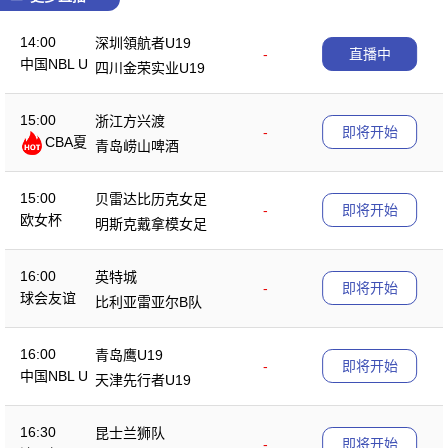
14:00
深圳領航者U19
-
直播中
中国NBL U
四川金荣实业U19
19
15:00
浙江方兴渡
-
即将开始
CBA夏
青岛崂山啤酒
季赛
15:00
贝雷达比历克女足
-
即将开始
欧女杯
明斯克戴拿模女足
16:00
英特城
-
即将开始
球会友谊
比利亚雷亚尔B队
16:00
青岛鹰U19
-
即将开始
中国NBL U
天津先行者U19
19
16:30
昆士兰狮队
-
即将开始