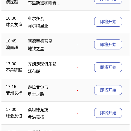
澳昆超
布里斯班狮吼青年
队
16:30
科尔多瓦
-
即将开始
球会友谊
阿尔梅里亚
16:45
阿德莱德彗星
-
即将开始
澳南超
地铁之星
17:00
齐朗足球俱乐部
-
即将开始
不丹廷联
廷布联
17:15
泰拉菲尔马
-
即将开始
菲州长杯
勇士之路
17:30
桑坦德竞技
-
即将开始
球会友谊
希洪竞技