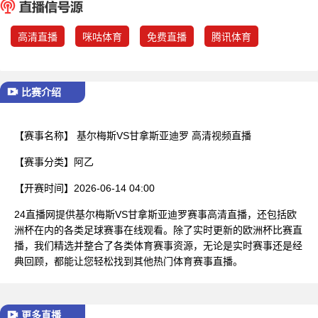
已结束
高清直播
咪咕体育
免费直播
腾讯体育
比赛介绍
【赛事名称】
基尔梅斯VS甘拿斯亚迪罗 高清视频直播
【赛事分类】
阿乙
【开赛时间】
2026-06-14 04:00
24直播网提供基尔梅斯VS甘拿斯亚迪罗赛事高清直播，还包括欧
洲杯在内的各类足球赛事在线观看。除了实时更新的欧洲杯比赛直
播，我们精选并整合了各类体育赛事资源，无论是实时赛事还是经
典回顾，都能让您轻松找到其他热门体育赛事直播。
更多直播