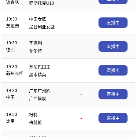
德青联
9
罗斯托克U19
19:30
中国女篮
-
直播中
友谊赛
尼日利亚女篮
19:30
圣保利
-
直播中
德乙
菲尔特
19:30
基尼巴国王
-
直播中
菲州长杯
黑水精英
19:30
广东广州豹
-
直播中
中甲
广西恒宸
19:30
根特
-
直播中
比甲
梅赫伦