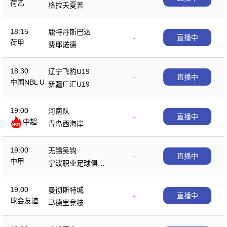
荷乙
格拉夫夏普
18:15
鹿特丹斯巴达
-
直播中
荷甲
费耶诺德
18:30
辽宁飞豹U19
-
直播中
中国NBL U
新疆广汇U19
19
19:00
河南队
-
直播中
中超
青岛西海岸
19:00
无锡吴钩
-
直播中
中甲
宁波职业足球俱乐
部
19:00
曼彻斯特城
-
直播中
球会友谊
马德里竞技