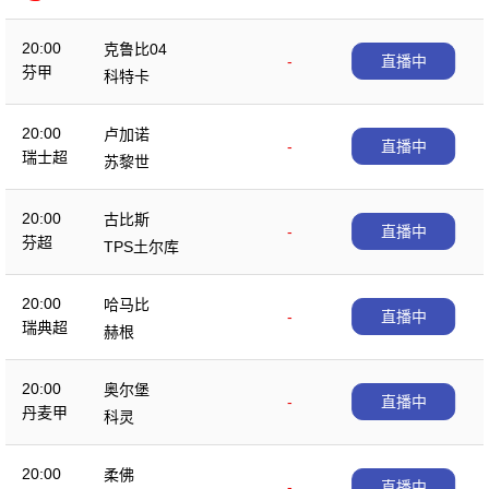
20:00
克鲁比04
-
直播中
芬甲
科特卡
20:00
卢加诺
-
直播中
瑞士超
苏黎世
20:00
古比斯
-
直播中
芬超
TPS土尔库
20:00
哈马比
-
直播中
瑞典超
赫根
20:00
奥尔堡
-
直播中
丹麦甲
科灵
20:00
柔佛
-
直播中